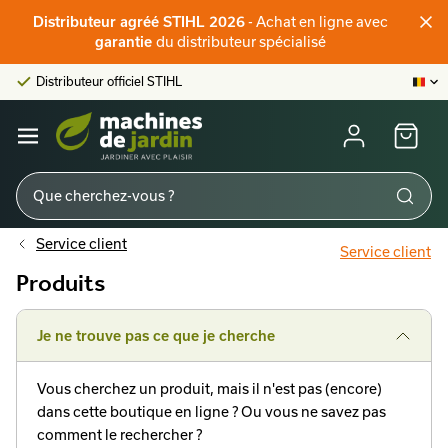
Distributeur agréé STIHL 2026
- Achat en ligne avec
Distributeur officiel STIHL
garantie
du distributeur spécialisé
Score client:
9,6/10
La plus grande offre en ligne
Distributeur officiel STIHL
Score client:
9,6/10
Service client
Service client
Produits
Je ne trouve pas ce que je cherche
Vous cherchez un produit, mais il n'est pas (encore)
dans cette boutique en ligne ? Ou vous ne savez pas
comment le rechercher ?