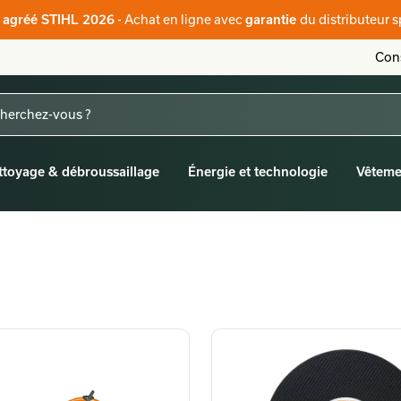
- Achat en ligne avec
du distributeur s
r agréé STIHL 2026
garantie
Cons
ttoyage & débroussaillage
Énergie et technologie
Vêteme