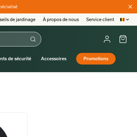
pécialisé
eils de jardinage
À propos de nous
Service client
nts de sécurité
Accessoires
Promotions