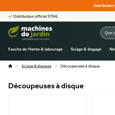
Score client:
9,6/10
Distributeu
La plus grande offre en ligne
Distributeur officiel STIHL
Score client:
9,6/10
Fauche de l'herbe & labourage
Sciage & élagage
Ne
Sciage & élagage
Découpeuses à disque
Découpeuses à disque