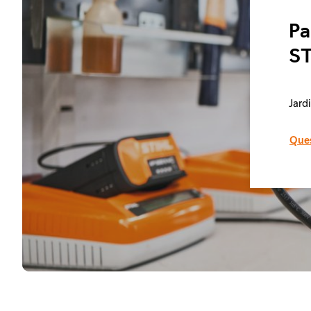
Pa
ST
Jard
Ques