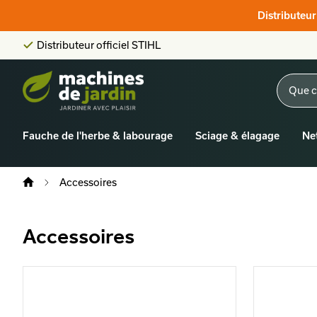
Distributeur officiel STIHL
Score client:
9,6/10
Distributeu
La plus grande offre en ligne
Distributeur officiel STIHL
Score client:
9,6/10
Fauche de l'herbe & labourage
Sciage & élagage
Ne
Accessoires
Accessoires