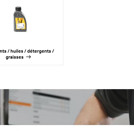
ts / huiles / détergents /
graisses