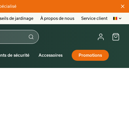
pécialisé
eils de jardinage
À propos de nous
Service client
nts de sécurité
Accessoires
Promotions