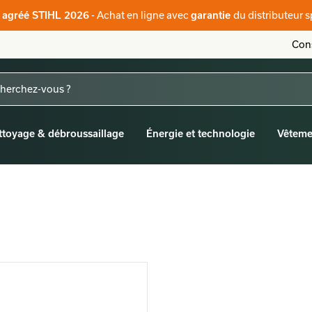
r agréé STIHL 2026
- Achat en ligne avec
garantie
du distributeur s
Cons
ttoyage & débroussaillage
Énergie et technologie
Vêteme