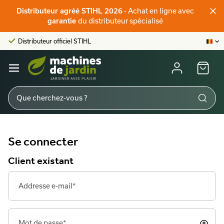
- Achat en ligne avec
Distributeur agréé STIHL 2026
Distributeur officiel STIHL
du distributeur spécialisé
garantie
Score client:
9,6/10
La plus grande offre en ligne
Distributeur officiel STIHL
Score client:
9,6/10
Se connecter
Client existant
Addresse e-mail
Mot de passe