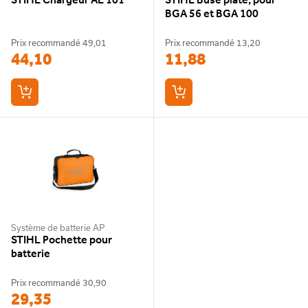
620 m³/h
BGA 56 et BGA 100
Flux d’air avec buse plate
Prix recommandé
49,01
Prix recommandé
13,20
560 m³/h
44,10
11,88
Niveau de puissance sonore
90 dB(A)
Autonomie avec AK 30
jusqu'à 27 min
Système de batterie AP
STIHL Pochette pour
batterie
Prix recommandé
30,90
29,35