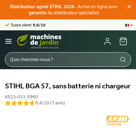
Distributeur officiel STIHL
- Achat en ligne avec
Distributeur agréé STIHL 2026
Score client:
9,6/10
du distributeur spécialisé
garantie
La plus grande offre en ligne
Distributeur officiel STIHL
Score client:
9,6/10
STIHL BGA 57, sans batterie ni chargeur
4523-011-5960
9,4/10 (7 avis)