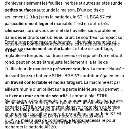
d’enlever aisément les feuilles, herbes et autres saletés sur
de
autour de la maison. D’un poids de
petites surfaces
seulement 2,3 kg (sans la batterie), le STIHL BGA 57 est
et maniable. Il est en outre
particulièrement léger
très
, ce qui vous permet de travailler sans problème
silencieux
dans des endroits sensibles au bruit. Le souffleur compact sur
Doté d’une poignée caoutchoutée, il tient bien en main et
batterie est compatible avec toutes les batteries du système
assure un
. Le tube de soufflage,
maniement confortable
STIHL AK.
réglable en longueur sur trois niveaux et équipé d’un embout
rond, peut en outre être ajusté facilement à la taille de
l’utilisateur de manière à
. La forme élancée
préserver son dos
du souffleur sur batterie STIHL BGA 57 contribue également à
un
. La machine est par
travail confortable et moins fatigant
ailleurs munie d’un œillet sur la partie inférieure qui permet de
la
. L’embout plat STIHL
fixer au mur en toute sécurité
Notre aperçu des durées de fonctionnement et de charge des
disponible en option génère quant à lui une vitesse de l’air
batteries STIHL vous permettra de savoir combien de temps
accrue, très pratique pour éliminer les feuilles lourdes ou
vous pouvez travailler avec votre souffleur sur batterie STIHL
humides par exemple. Dans notre vidéo, nous vous
BGA 57, mais aussi de connaître le temps nécessaire pour
présentons les avantages du STIHL BGA 57.
recharger la batterie AK 20.