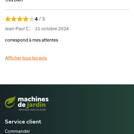
Tres bien
Valeur K (niveau de puissance acoustique)
2.0 2N
Poids de l’appareil
4
/ 5
2.9 KGM
Jean-Paul C.
21 octobre 2024
Temps de fonctionnement max. de la batterie AK 10
correspond à mes attentes
50 MIN
Temps de fonctionnement max. de la batterie AK 20
Afficher tous les avis
100 MIN
Temps de fonctionnement max. de la batterie AK 30
130 MIN
Temps de fonctionnement max. de la batterie AK 30 S
130 MIN
Cadence
2800 RPM
Service client
Poids de l’appareil sans batterie
Commander
2.9 KGM