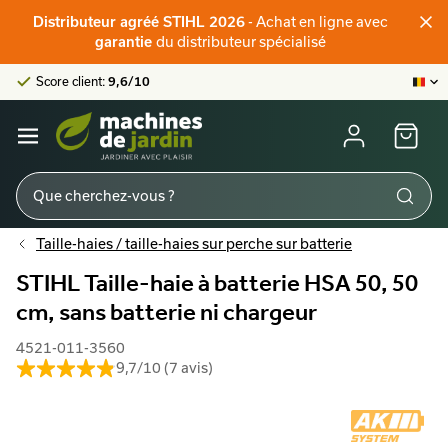
Distributeur officiel STIHL
Distributeur agréé STIHL 2026
- Achat en ligne avec
Score client:
9,6/10
garantie
du distributeur spécialisé
La plus grande offre en ligne
Distributeur officiel STIHL
Score client:
9,6/10
Taille-haies / taille-haies sur perche sur batterie
STIHL Taille-haie à batterie HSA 50, 50
cm, sans batterie ni chargeur
4521-011-3560
9,7/10 (7 avis)