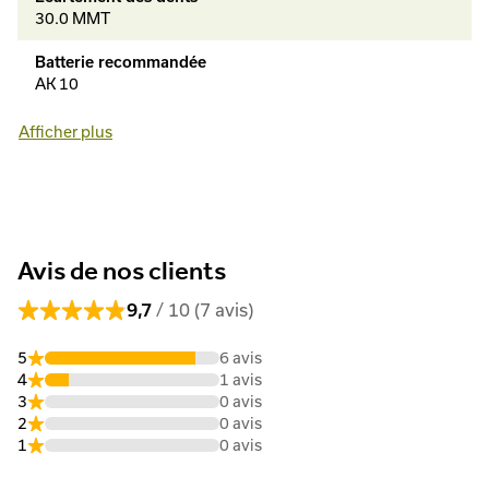
30.0 MMT
Batterie recommandée
AK 10
Technologie de batterie
Afficher plus
Lithium-Ion
Autonomie de la batterie avec AK 10
50 MIN
Autonomie de la batterie avec AK 20
Avis de nos clients
100 MIN
9,7
/ 10 (7 avis)
Autonomie de la batterie avec AK 30
jusqu'à 130 min
5
6 avis
4
1 avis
Système de batterie
3
0 avis
AK
2
0 avis
1
0 avis
Puissance
0.22 KWT