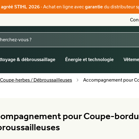
- Achat en ligne avec
du distributeur s
r agréé STIHL 2026
garantie
Cons
ttoyage & débroussaillage
Énergie et technologie
Vêteme
 Coupe-herbes / Débroussailleuses
Accompagnement pour Cou
ompagnement pour Coupe-bordur
roussailleuses