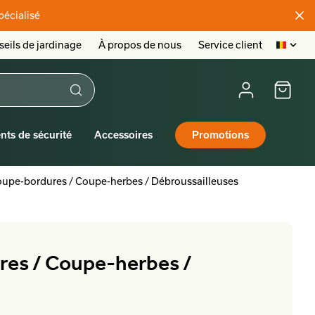
pécialisé
eils de jardinage
À propos de nous
Service client
nts de sécurité
Accessoires
Promotions
pe-bordures / Coupe-herbes / Débroussailleuses
es / Coupe-herbes /