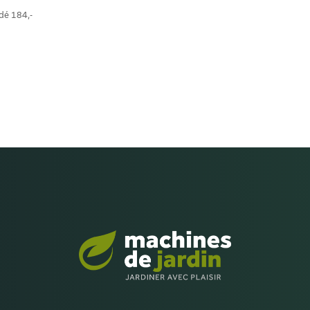
ndé
184,-